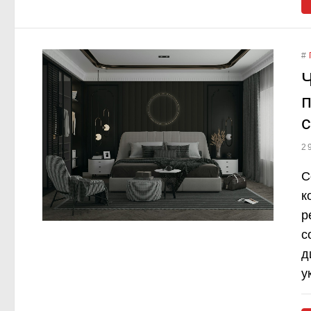
#
Ч
п
2
С
к
р
с
д
у