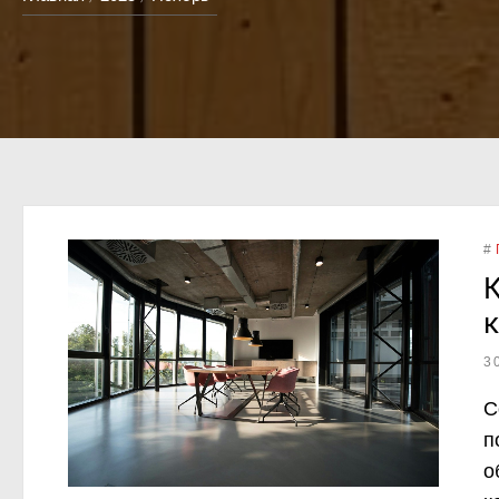
#
К
к
3
С
п
о