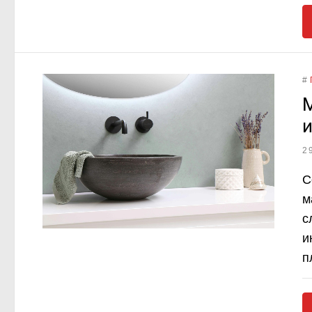
#
М
и
2
С
м
с
и
п