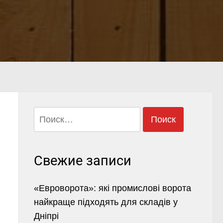
Найти:
Свежие записи
«Евроворота»: які промислові ворота
найкраще підходять для складів у
Дніпрі