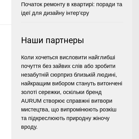
Початок ремонту в квартирі: поради та
ідеї для дизайну інтер’єру
Наши партнеры
Коли хочеться висловити найглибші
почуття без зайвих слів або зробити
незабутній сюрприз близькій людині,
найкращим вибором стануть витончені
золоті сережки
, оскільки бренд
AURUM створює справжні витвори
мистецтва, що випромінюють розкіш
та підкреслюють природну жіночу
вроду.