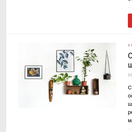
#
О
3
С
о
ш
р
м