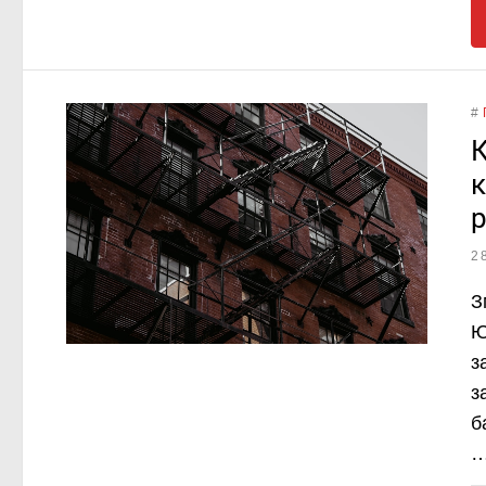
#
К
к
2
З
Ю
з
з
б