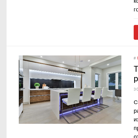
к
г
#
Т
р
3
С
р
и
п
о