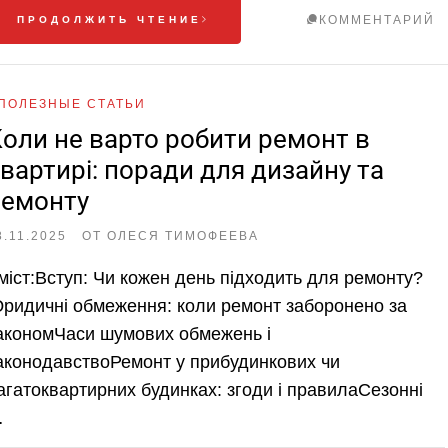
КОММЕНТАРИЙ
ПРОДОЛЖИТЬ ЧТЕНИЕ
ПОЛЕЗНЫЕ СТАТЬИ
оли не варто робити ремонт в
вартирі: поради для дизайну та
ремонту
8.11.2025
ОТ
ОЛЕСЯ ТИМОФЕЕВА
міст:Вступ: Чи кожен день підходить для ремонту?
ридичні обмеження: коли ремонт заборонено за
акономЧаси шумових обмежень і
аконодавствоРемонт у прибудинкових чи
агатоквартирних будинках: згоди і правилаСезонні
…