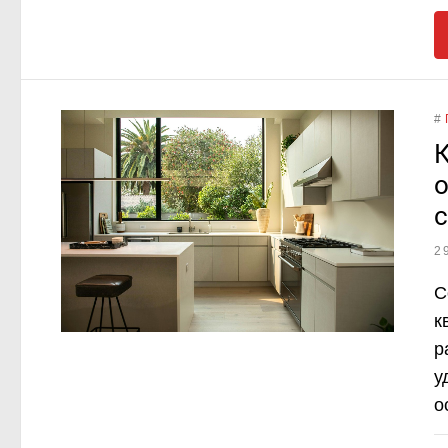
#
К
о
2
С
к
р
у
о