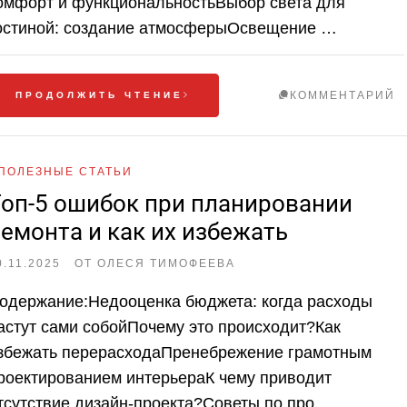
омфорт и функциональностьВыбор света для
остиной: создание атмосферыОсвещение …
КОММЕНТАРИЙ
ПРОДОЛЖИТЬ ЧТЕНИЕ
ПОЛЕЗНЫЕ СТАТЬИ
оп-5 ошибок при планировании
емонта и как их избежать
0.11.2025
ОТ
ОЛЕСЯ ТИМОФЕЕВА
одержание:Недооценка бюджета: когда расходы
астут сами собойПочему это происходит?Как
збежать перерасходаПренебрежение грамотным
роектированием интерьераК чему приводит
тсутствие дизайн-проекта?Советы по про…