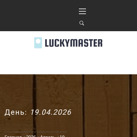
Перейти
Основное
к
меню
содержимому
LUCKYMASTER.KIE
День:
19.04.2026