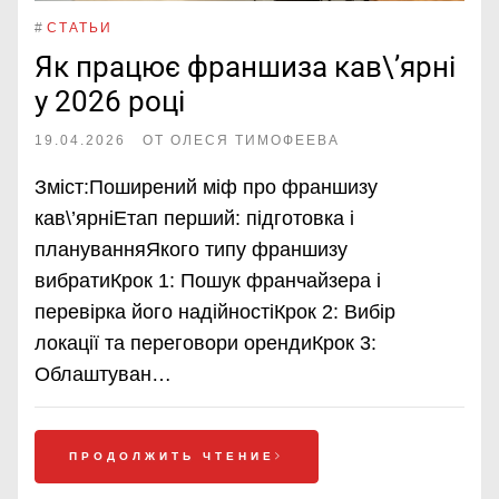
#
СТАТЬИ
Як працює франшиза кав\’ярні
у 2026 році
19.04.2026
ОТ
ОЛЕСЯ ТИМОФЕЕВА
Зміст:Поширений міф про франшизу
кав\’ярніЕтап перший: підготовка і
плануванняЯкого типу франшизу
вибратиКрок 1: Пошук франчайзера і
перевірка його надійностіКрок 2: Вибір
локації та переговори орендиКрок 3:
Облаштуван…
ПРОДОЛЖИТЬ ЧТЕНИЕ