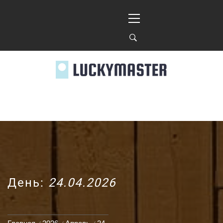
Перейти
Основное
к
меню
содержимому
LUCKYMASTER.KIE
День:
24.04.2026