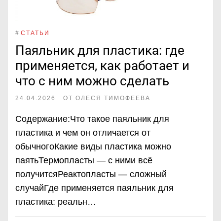
#
СТАТЬИ
Паяльник для пластика: где
применяется, как работает и
что с ним можно сделать
24.04.2026
ОТ
ОЛЕСЯ ТИМОФЕЕВА
Содержание:Что такое паяльник для
пластика и чем он отличается от
обычногоКакие виды пластика можно
паятьТермопласты — с ними всё
получитсяРеактопласты — сложный
случайГде применяется паяльник для
пластика: реальн…