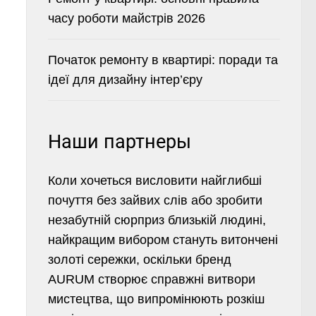
часу роботи майстрів 2026
Початок ремонту в квартирі: поради та
ідеї для дизайну інтер’єру
Наши партнеры
Коли хочеться висловити найглибші
почуття без зайвих слів або зробити
незабутній сюрприз близькій людині,
найкращим вибором стануть витончені
золоті сережки
, оскільки бренд
AURUM створює справжні витвори
мистецтва, що випромінюють розкіш