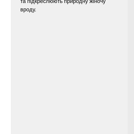
та підкреслюють природну жіночу
вроду.