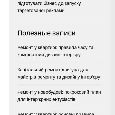
підготувати бізнес до запуску
таргетованої реклами
Полезные записи
Ремонт у квартирі: правила часу та
комфортний дизайн інтер’єру
Капітальний ремонт двигуна для
майстрів ремонту та дизайну інтер’єру
Ремонт у новобудові: покроковий план
для інтер’єрних ентузіастів
Ремонт у квартирі: основні правила