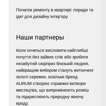
Початок ремонту в квартирі: поради та
ідеї для дизайну інтер’єру
Наши партнеры
Коли хочеться висловити найглибші
почуття без зайвих слів або зробити
незабутній сюрприз близькій людині,
найкращим вибором стануть витончені
золоті сережки
, оскільки бренд
AURUM створює справжні витвори
мистецтва, що випромінюють розкіш
та підкреслюють природну жіночу
вроду.