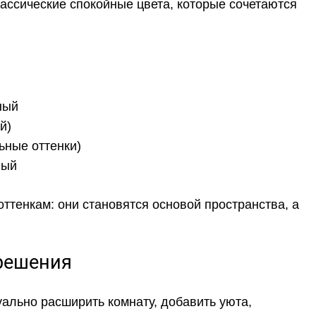
лассические спокойные цвета, которые сочетаются
ный
й)
ьные оттенки)
вый
ттенкам: они становятся основой пространства, а
 решения
ально расширить комнату, добавить уюта,