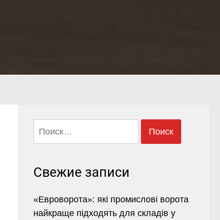
Найти:
Свежие записи
«Евроворота»: які промислові ворота
найкраще підходять для складів у