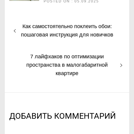
POSTED ON : 05.09.2025
Навигация
Предыдущая
Как самостоятельно поклеить обои:
по
запись:
пошаговая инструкция для новичков
записям
Следующая
7 лайфхаков по оптимизации
запись:
пространства в малогабаритной
квартире
ДОБАВИТЬ КОММЕНТАРИЙ