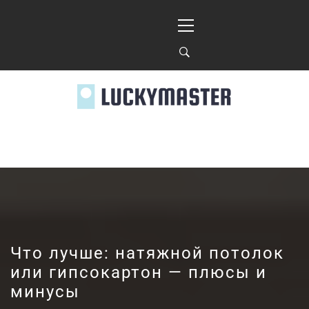
Перейти
Основное
к
меню
содержимому
LUCKYMASTER.KIE
Что лучше: натяжной потолок
или гипсокартон — плюсы и
минусы