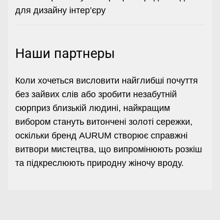
для дизайну інтер’єру
Наши партнеры
Коли хочеться висловити найглибші почуття
без зайвих слів або зробити незабутній
сюрприз близькій людині, найкращим
вибором стануть витончені
золоті сережки
,
оскільки бренд AURUM створює справжні
витвори мистецтва, що випромінюють розкіш
та підкреслюють природну жіночу вроду.