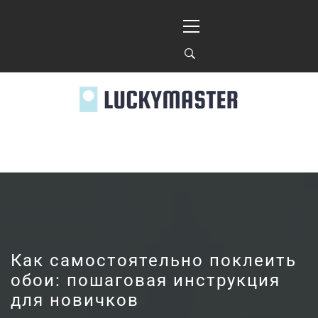
Перейти
Основное
к
меню
содержимому
LUCKYMASTER.KIE
Как самостоятельно поклеить
обои: пошаговая инструкция
для новичков