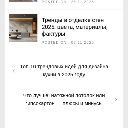
POSTED ON : 26.11.2025
Тренды в отделке стен
2025: цвета, материалы,
фактуры
POSTED ON : 07.11.2025
Навигация
Предыдущая
Топ-10 трендовых идей для дизайна
по
запись:
кухни в 2025 году
записям
Следующая
Что лучше: натяжной потолок или
запись:
гипсокартон — плюсы и минусы